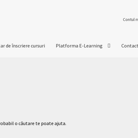
Contul 
r de înscriere cursuri
Platforma E-Learning
Contac
robabil o căutare te poate ajuta.