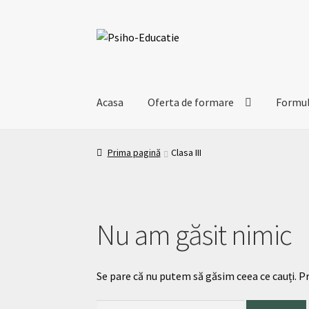
Acasa
Oferta de formare
Formula
Prima pagină
Clasa III
Nu am găsit nimic
Se pare că nu putem să găsim ceea ce cauți. P