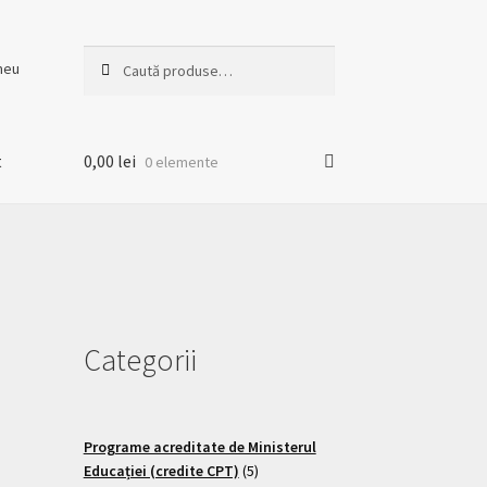
Caută
meu
t
0,00
lei
0 elemente
Categorii
Programe acreditate de Ministerul
Educației (credite CPT)
5