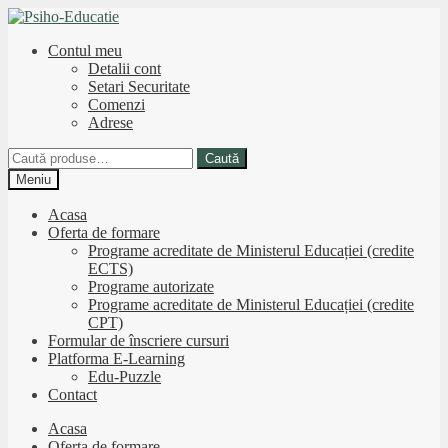
Sari
Sari
la
la
Contul meu
navigare
conținut
Detalii cont
Setari Securitate
Comenzi
Adrese
Caută
Caută
după:
Meniu
Acasa
Oferta de formare
Programe acreditate de Ministerul Educației (credite
ECTS)
Programe autorizate
Programe acreditate de Ministerul Educației (credite
CPT)
Formular de înscriere cursuri
Platforma E-Learning
Edu-Puzzle
Contact
Acasa
Oferta de formare