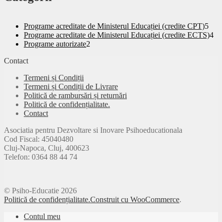
5
Programe acreditate de Ministerul Educației (credite CPT)
5
pro
4
Programe acreditate de Ministerul Educației (credite ECTS)
4
2
pr
Programe autorizate
2
produse
Contact
Termeni și Condiții
Termeni și Condiții de Livrare
Politică de rambursări și returnări
Politică de confidențialitate.
Contact
Asociatia pentru Dezvoltare si Inovare Psihoeducationala
Cod Fiscal: 45040480
Cluj-Napoca, Cluj, 400623
Telefon: 0364 88 44 74
© Psiho-Educatie 2026
Politică de confidențialitate.
Construit cu WooCommerce
.
Contul meu