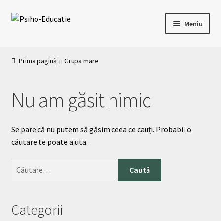
Meniu
Acasa
Prima pagină
Grupa mare
Oferta de formare
Nu am găsit nimic
Formular de înscriere cursuri
Platforma E-Learning
Se pare că nu putem să găsim ceea ce cauți. Probabil o
căutare te poate ajuta.
Contact
Categorii