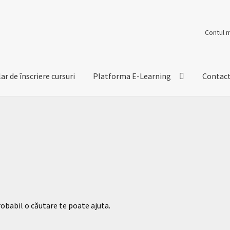
Contul 
r de înscriere cursuri
Platforma E-Learning
Contac
robabil o căutare te poate ajuta.