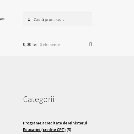
Caută
meu
t
0,00
lei
0 elemente
Categorii
Programe acreditate de Ministerul
Educației (credite CPT)
5