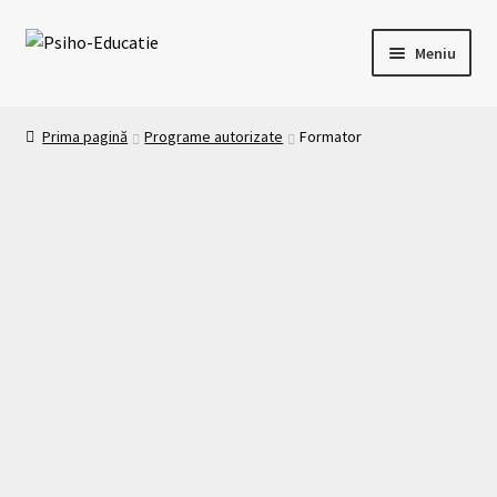
Meniu
Acasa
Prima pagină
Programe autorizate
Formator
Oferta de formare
Formular de înscriere cursuri
Platforma E-Learning
Contact