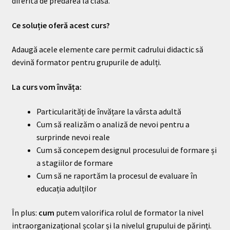
diferită de predarea la clasă.
Ce soluție oferă acest curs?
Adaugă acele elemente care permit cadrului didactic să
devină formator pentru grupurile de adulți.
La curs vom învăța:
Particularități de învățare la vârsta adultă
Cum să realizăm o analiză de nevoi pentru a
surprinde nevoi reale
Cum să concepem designul procesului de formare și
a stagiilor de formare
Cum să ne raportăm la procesul de evaluare în
educația adulților
În plus:
cum
putem valorifica rolul de formator la nivel
intraorganizațional școlar și la nivelul grupului de părinți.