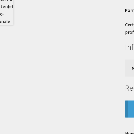
For
Cert
prof
In
M
Re
Numa