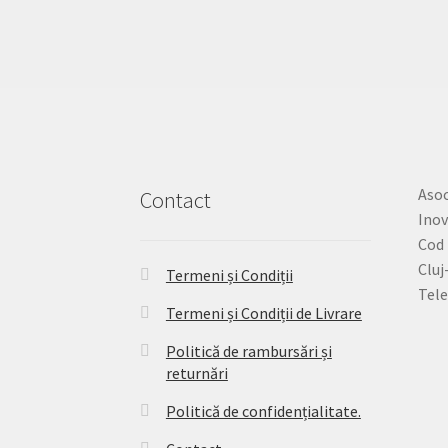
Asoc
Contact
Inov
Cod 
Cluj
Termeni și Condiții
Tele
Termeni și Condiții de Livrare
Politică de rambursări și
returnări
Politică de confidențialitate.