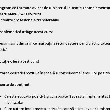
ogram de formare avizat de Ministerul Educației (complementar
41/DGMRURS/31.05.2023
 credite profesionale transferabile
roblematică atinge acest curs?
esorii simt din ce în ce mai puțină recunoaștere pentru activitatea
ctică.
oluție oferă acest curs?
izarea educației pozitive în școală și consolidarea familiilor pozitiv
ente de conținut:
Ce este educația pozitivă și cum poate fi aceasta implementată
nivel școlar
Cum putem implementa activități care să stimuleze optimismu