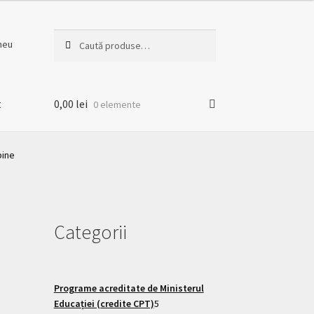
Caută
meu
t
0,00
lei
0 elemente
bine
Categorii
Programe acreditate de Ministerul
Educației (credite CPT)
5