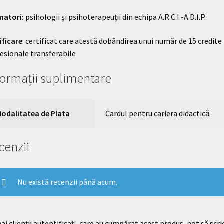
matori:
psihologii și psihoterapeuții din echipa A.R.C.I.-A.D.I.P.
ificare
: certificat care atestă dobândirea unui număr de 15 credite
esionale transferabile
formații suplimentare
odalitatea de Plata
Cardul pentru cariera didactică
cenzii
Nu există recenzii până acum.
i clienții autentificați, care au cumpărat acest produs, pot să scri