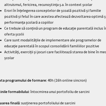
altruismul, fericirea, recunoștința ș.a. în context școlar
Erori în înțelegerea conceptelor de școală pozitivă și familie
pozitivă și felul în care acestea afectează dezvoltarea optimă ș
performanța școlară a copiilor
Ce trebuie să conțină un program de educație parentală inclus î
oferta școlii
Care sunt modalitățile de implementare ale programelor de
educație parentală în scopul consolidării familiilor pozitive
Activități, exerciții și jocuri care facilitează starea de bine în me
școlar
ta programului de formare:
40h (16h online sincron)
inile formabilului
: întocmirea unui portofoliu de sarcini
uarea finală
: susținerea portofoliului de sarcini