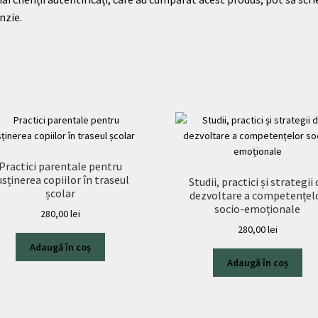
nzie.
Practici parentale pentru
usținerea copiilor în traseul
Studii, practici și strategii 
școlar
dezvoltare a competențel
socio-emoționale
280,00
lei
280,00
lei
Adaugă în coș
Adaugă în coș