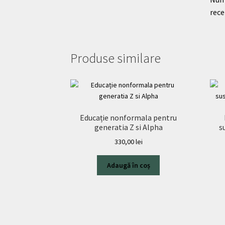
rece
Produse similare
Educație nonformala pentru
generatia Z si Alpha
s
330,00
lei
Adaugă în coș