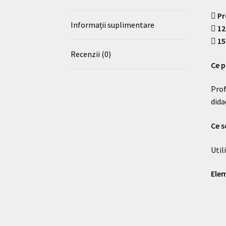
Pr
Informații suplimentare
12
15
Recenzii (0)
Ce p
Prof
dida
Ce s
Util
Elem