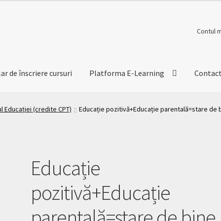
Contul 
r de înscriere cursuri
Platforma E-Learning
Contac
 Educației (credite CPT)
Educație pozitivă+Educație parentală=stare de 
Educație
pozitivă+Educație
parentală=stare de bine