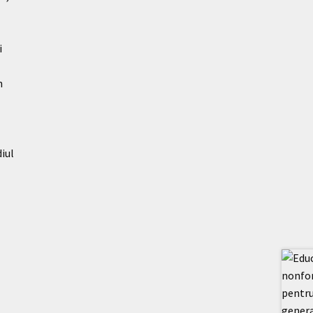
i
n
diul