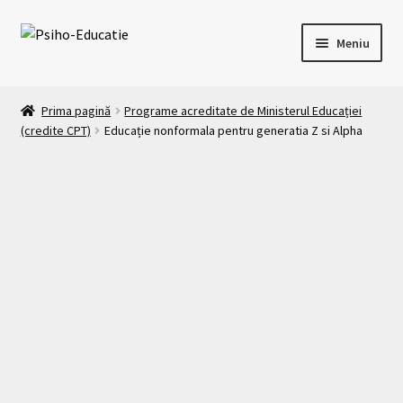
Meniu
Acasa
Prima pagină
Programe acreditate de Ministerul Educației
(credite CPT)
Educație nonformala pentru generatia Z si Alpha
Oferta de formare
Formular de înscriere cursuri
Platforma E-Learning
Contact