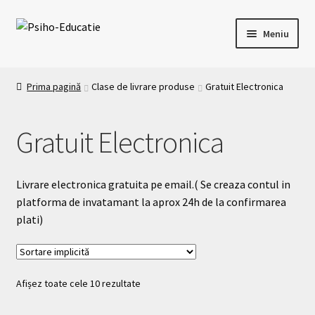
Meniu
Acasa
Prima pagină
Clase de livrare produse
Gratuit Electronica
Oferta de formare
Gratuit Electronica
Formular de înscriere cursuri
Platforma E-Learning
Livrare electronica gratuita pe email.( Se creaza contul in
platforma de invatamant la aprox 24h de la confirmarea
Contact
plati)
Afișez toate cele 10 rezultate